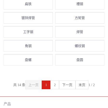
扁铁
槽钢
镀锌焊管
方矩管
工字钢
焊管
角钢
螺纹钢
盘螺
盘圆
共 14 条
上一页
1
2
下一页
末页
1 / 2
产品