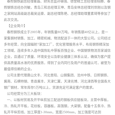
春煦钢铁副总经理崔磊、财务总监孙锡强、德誉精工总经理张栩赫、春
煦钢铁总经办刘敏，青岛三和总经理王坤、青岛安林总经理刘世刚以及钢
之家网站高级副总裁吴运豪、副总经理陈艳、总经理助理董素琦等参加了
此次交流。
【企业简介】
春煦钢铁成立于2005年，年销售量80万吨，年销售额40亿以上，是一
家集钢材销售、加工、精密机械、物流配送于一体的大型公司。公司经过
多年经营，向全国辐射7家加工厂，优化管理服务水平，布局钢铁精深加
工领域，连续多年入选中国热轧中厚板百强企业、中国钢铁物流百家诚信
企业，且通过了质量、环境安全以及职业健康三体系认证，确保为客户提
供高质量高水准的优质服务，得到了业内同行及用户的普遍认可，被誉为
最值得信赖的企业。
公司主要代理唐山文丰、河北普阳、山钢集团、沧州中铁、日照钢铁、
冀南、石横特钢、青县冀丰、天津仁翼，天津兆博、河北津西等全国各大
钢厂钢材，常年库存5万吨以上，货源充足可满足客户的需求。
公司经营分为三大板块：
一、以板材贸易及开平纵剪加工配送的钢板供应链板块，主营中厚板，
冷、热轧开平板，花纹板，容器板，高强钢，大梁钢，配备十五条冷、热
轧开平纵剪线，加工厚度1-30mm，宽度2500mm，加工强度可达到