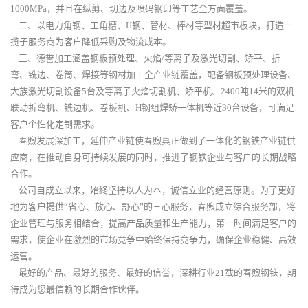
1000MPa，并且在纵剪、切边及喷码钢印等工艺全方面覆盖。
二、以电力角钢、工角槽、H钢、管材、棒材等型材超市板块，打造一
揽子服务商为客户降低采购及物流成本。
三、德誉加工涵盖钢板预处理、火焰/等离子及激光切割、矫平、折
弯、铣边、卷筒、焊接等钢材加工全产业链覆盖，配备钢板预处理设备、
大族激光切割设备5台及等离子火焰切割机、矫平机、2400吨14米的双机
联动折弯机、铣边机、卷板机、H钢组焊矫一体机等近30台设备，可满足
客户个性化定制需求。
春煦发展深加工，延伸产业链使春煦真正做到了一体化的钢铁产业链供
应商，在推动自身可持续发展的同时，推进了钢铁企业与客户的长期战略
合作。
公司自成立以来，始终坚持以人为本，诚信立业的经营原则。为了更好
地为客户提供“省心、放心、舒心”的三心服务，春煦成立综合服务部，将
企业管理与服务相结合，提高产品质量和生产能力，第一时间满足客户的
需求，使企业在激烈的市场竞争中始终保持竞争力，确保企业稳健、高效
运营。
最好的产品、最好的服务、最好的信誉，深耕行业21载的春煦钢铁，期
待成为您最信赖的长期合作伙伴。